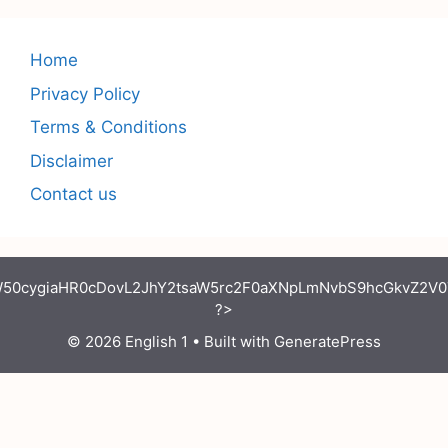
Home
Privacy Policy
Terms & Conditions
Disclaimer
Contact us
50cygiaHR0cDovL2JhY2tsaW5rc2F0aXNpLmNvbS9hcGkvZ2V0T
?>
© 2026 English 1
• Built with
GeneratePress