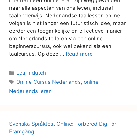
internet heeft online leren zijn weg gevonden
naar alle aspecten van ons leven, inclusief
taalonderwijs. Nederlandse taallessen online
volgen is niet langer een futuristisch idee, maar
eerder een toegankelijke en effectieve manier
om Nederlands te leren via een online
beginnerscursus, ook wel bekend als een
taalcursus. Op deze …
Read more
Categories
Learn dutch
Tags
Online Cursus Nederlands
,
online
Nederlands leren
Svenska Språktest Online: Förbered Dig För
Framgång